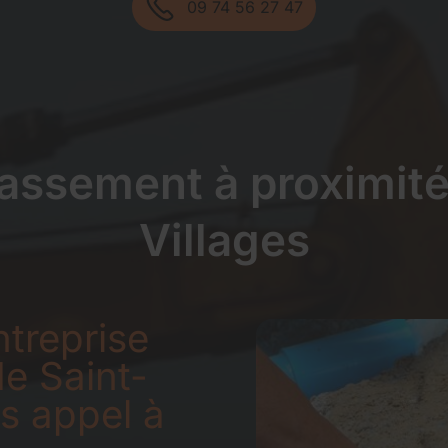
09 74 56 27 47
rrassement à proximit
Villages
ntreprise
e Saint-
s appel à