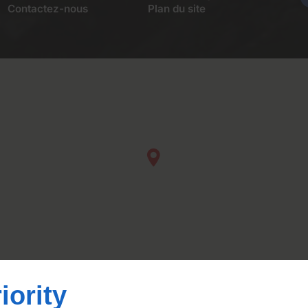
Contactez-nous
Plan du site
iority