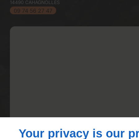
14490
CAHAGNOLLES
09 74 56 27 47
Your privacy is our pr