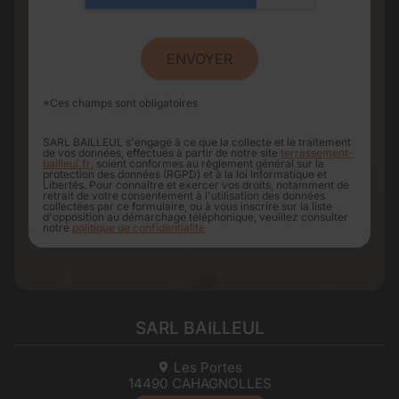
*Ces champs sont obligatoires
SARL BAILLEUL s'engage à ce que la collecte et le traitement
de vos données, effectués à partir de notre site
terrassement-
bailleul.fr
, soient conformes au règlement général sur la
protection des données (RGPD) et à la loi Informatique et
Libertés. Pour connaître et exercer vos droits, notamment de
retrait de votre consentement à l'utilisation des données
collectées par ce formulaire, ou à vous inscrire sur la liste
d'opposition au démarchage téléphonique, veuillez consulter
notre
politique de confidentialité
SARL BAILLEUL
Les Portes
14490
CAHAGNOLLES