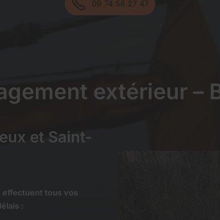
09 74 56 27 47
gement extérieur – 
eux et Saint-
 effectuent tous vos
lais :