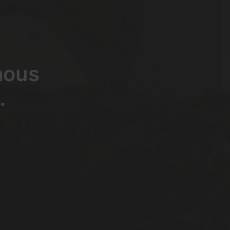
 nous
.