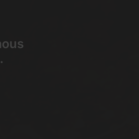
 nous
.