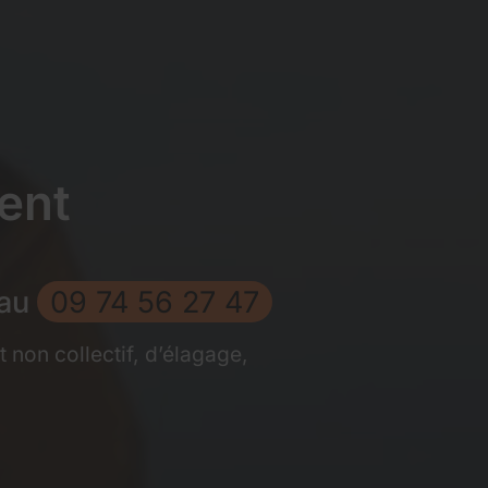
ent
au​
09 74 56 27 47
 non collectif, d’élagage,