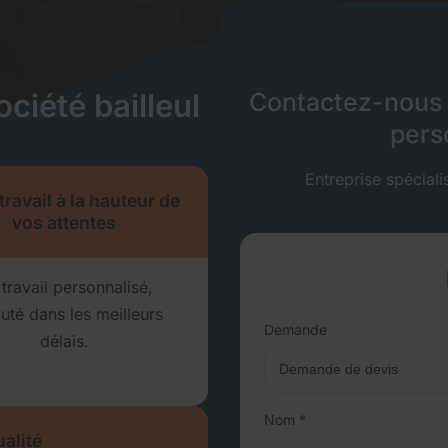
ciété bailleul
Contactez-nous v
perso
Entreprise spécial
ravail à la hauteur de
vos attentes
travail personnalisé,
uté dans les meilleurs
Demande
délais.
Nom *
alité