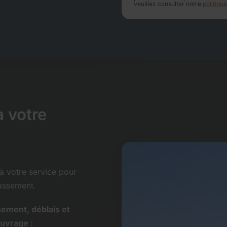
veuillez consulter notre
politique
 votre
à votre service pour
rassement.
sement, déblais et
ouvrage :