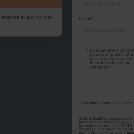
s attentes et aux normes
E-mail *
En soumettant ce formu
j'accepte que les info
saisies soient exploit
le cadre strict de ma
demande*
*Ces champs sont obligatoires
SARL BAILLEUL s'engage à ce que 
partir de notre site
terrassement-
protection des données (RGPD) et
vos droits, notamment de retrait
par ce formulaire, ou à vous insc