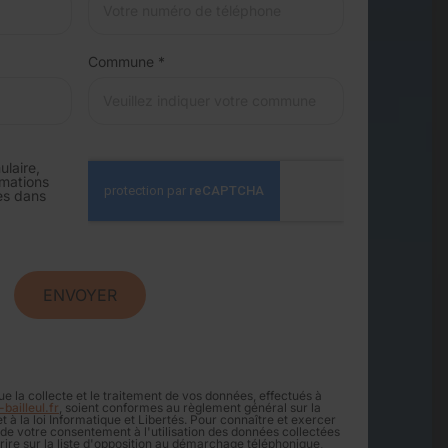
Commune *
laire,
rmations
ées dans
la collecte et le traitement de vos données, effectués à
bailleul.fr
, soient conformes au règlement général sur la
 à la loi Informatique et Libertés. Pour connaître et exercer
 de votre consentement à l'utilisation des données collectées
rire sur la liste d'opposition au démarchage téléphonique,