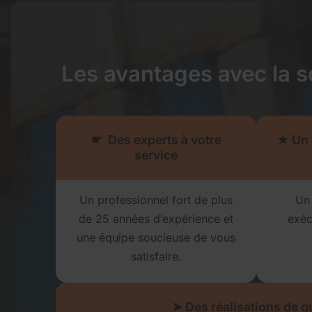
Les avantages avec la so
☛ Des experts à votre
★ Un t
service
Un professionnel fort de plus
Un 
de 25 années d’expérience et
exéc
une équipe soucieuse de vous
satisfaire.
➤ Des réalisations de qu